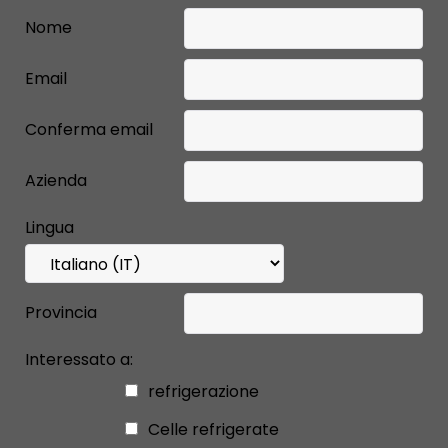
Nome
Email
Conferma email
Azienda
Lingua
Provincia
Interessato a:
refrigerazione
Celle refrigerate