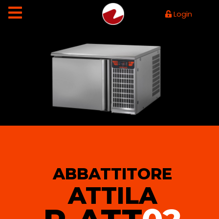
Login
ABBATTITORE
ATTILA