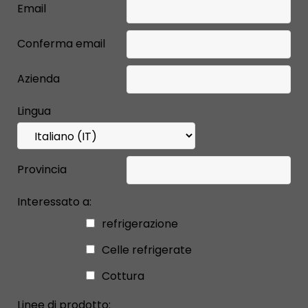
Email
Conferma email
Azienda
Lingua
Provincia
Interessato a:
refrigerazione
Celle refrigerate
Cottura
Linee di prodotto: